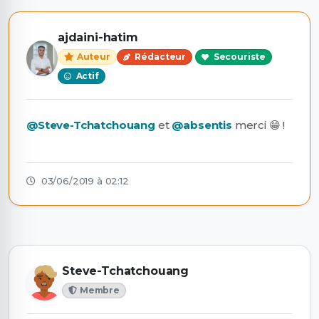
ajdaini-hatim
Auteur
Rédacteur
Secouriste
Actif
@Steve-Tchatchouang
et
@absentis
merci 😁 !
03/06/2019 à 02:12
Steve-Tchatchouang
Membre