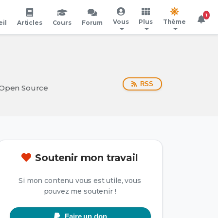
1
Vous
Plus
Thème
il
Articles
Cours
Forum
RSS
s Open Source
Soutenir mon travail
Si mon contenu vous est utile, vous
pouvez me soutenir !
Faire un don