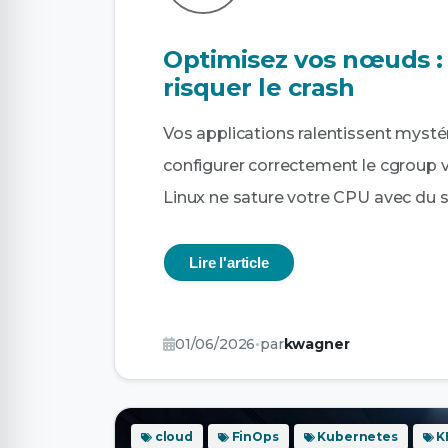
Optimisez vos nœuds : 
risquer le crash
Vos applications ralentissent myst
configurer correctement le cgroup v
Linux ne sature votre CPU avec du s
Lire l'article
01/06/2026
•
par
kwagner
cloud
FinOps
Kubernetes
K