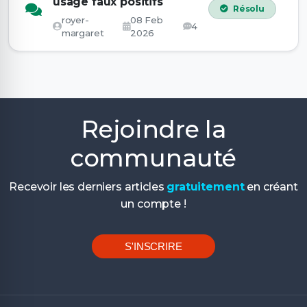
usage faux positifs
Résolu
royer-
08 Feb
4
margaret
2026
Rejoindre la
communauté
Recevoir les derniers articles
gratuitement
en créant
un compte !
S'INSCRIRE