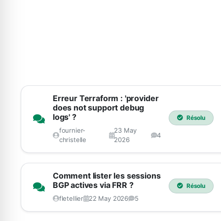
Erreur Terraform : 'provider
does not support debug
logs' ?
Résolu
fournier-
23 May
4
christelle
2026
Comment lister les sessions
BGP actives via FRR ?
Résolu
fletellier
22 May 2026
5