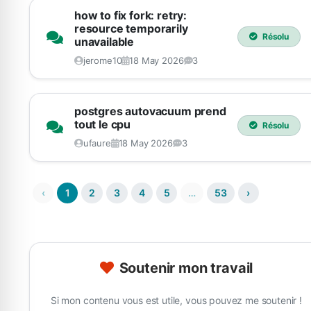
how to fix fork: retry:
resource temporarily
Résolu
unavailable
jerome10
18 May 2026
3
postgres autovacuum prend
tout le cpu
Résolu
ufaure
18 May 2026
3
‹
1
2
3
4
5
…
53
›
Soutenir mon travail
Si mon contenu vous est utile, vous pouvez me soutenir !