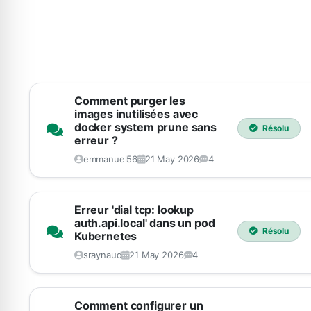
Comment purger les
images inutilisées avec
docker system prune sans
Résolu
erreur ?
emmanuel56
21 May 2026
4
Erreur 'dial tcp: lookup
auth.api.local' dans un pod
Résolu
Kubernetes
sraynaud
21 May 2026
4
Comment configurer un