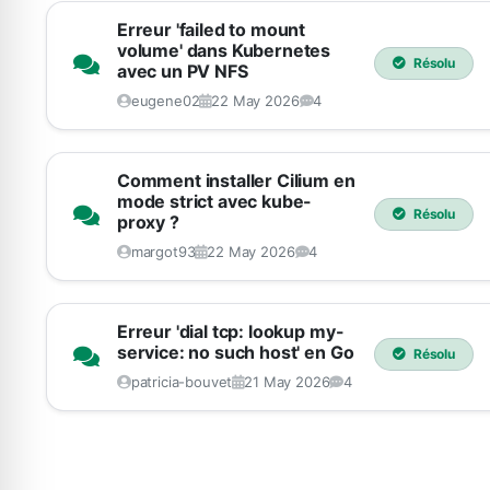
Erreur 'failed to mount
volume' dans Kubernetes
Résolu
avec un PV NFS
eugene02
22 May 2026
4
Comment installer Cilium en
mode strict avec kube-
Résolu
proxy ?
margot93
22 May 2026
4
Erreur 'dial tcp: lookup my-
service: no such host' en Go
Résolu
patricia-bouvet
21 May 2026
4