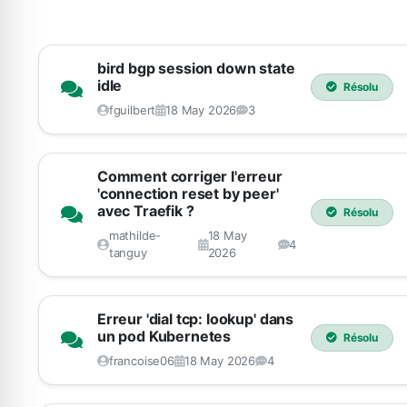
bird bgp session down state
idle
Résolu
fguilbert
18 May 2026
3
Comment corriger l'erreur
'connection reset by peer'
avec Traefik ?
Résolu
mathilde-
18 May
4
tanguy
2026
Erreur 'dial tcp: lookup' dans
un pod Kubernetes
Résolu
francoise06
18 May 2026
4