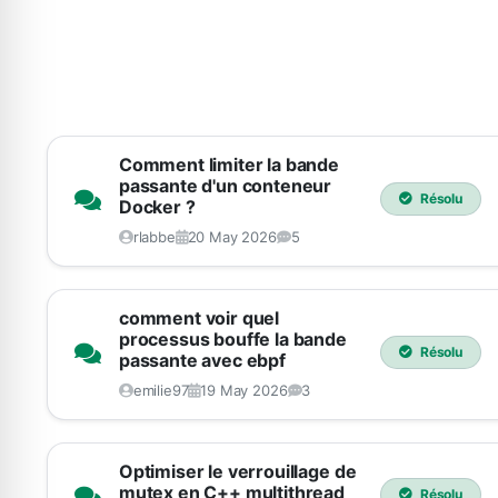
Comment limiter la bande
passante d'un conteneur
Résolu
Docker ?
rlabbe
20 May 2026
5
comment voir quel
processus bouffe la bande
Résolu
passante avec ebpf
emilie97
19 May 2026
3
Optimiser le verrouillage de
mutex en C++ multithread
Résolu