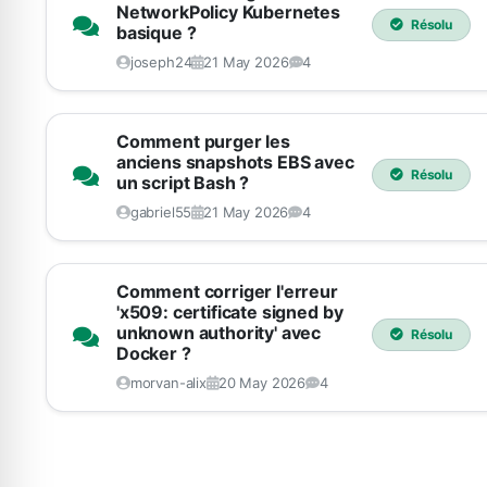
NetworkPolicy Kubernetes
Résolu
basique ?
joseph24
21 May 2026
4
Comment purger les
anciens snapshots EBS avec
Résolu
un script Bash ?
gabriel55
21 May 2026
4
Comment corriger l'erreur
'x509: certificate signed by
unknown authority' avec
Résolu
Docker ?
morvan-alix
20 May 2026
4