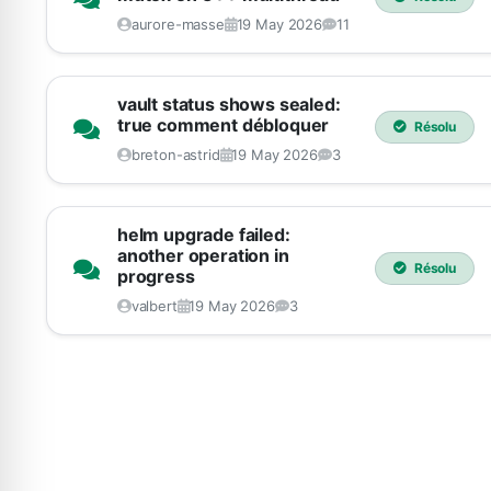
aurore-masse
19 May 2026
11
vault status shows sealed:
true comment débloquer
Résolu
breton-astrid
19 May 2026
3
helm upgrade failed:
another operation in
Résolu
progress
valbert
19 May 2026
3