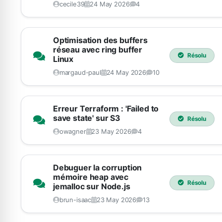
cecile39
24 May 2026
4
Optimisation des buffers
réseau avec ring buffer
Résolu
Linux
margaud-paul
24 May 2026
10
Erreur Terraform : 'Failed to
save state' sur S3
Résolu
owagner
23 May 2026
4
Debuguer la corruption
mémoire heap avec
Résolu
jemalloc sur Node.js
brun-isaac
23 May 2026
13