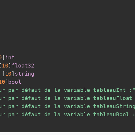
0
]
int
[
10
]
float32
 
[
10
]
string
10
]
bool
ur par défaut de la variable tableauInt :
ur par défaut de la variable tableauFloat
ur par défaut de la variable tableauStrin
ur par défaut de la variable tableauBool 