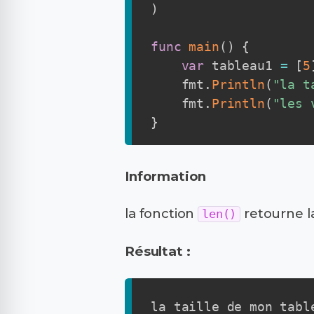
)
func
main
(
)
{
var
 tableau1 
=
[
5
    fmt
.
Println
(
"la t
    fmt
.
Println
(
"les 
}
Information
la fonction
retourne la
len()
Résultat :
la taille de mon table