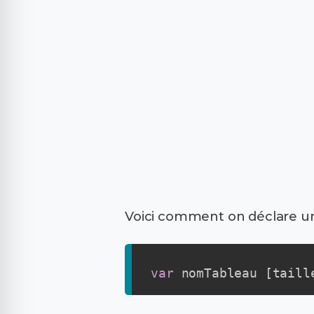
Voici comment on déclare un
var
 nomTableau 
[
taill