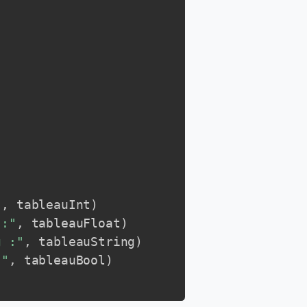
"
,
 tableauInt
)
 :"
,
 tableauFloat
)
g :"
,
 tableauString
)
:"
,
 tableauBool
)