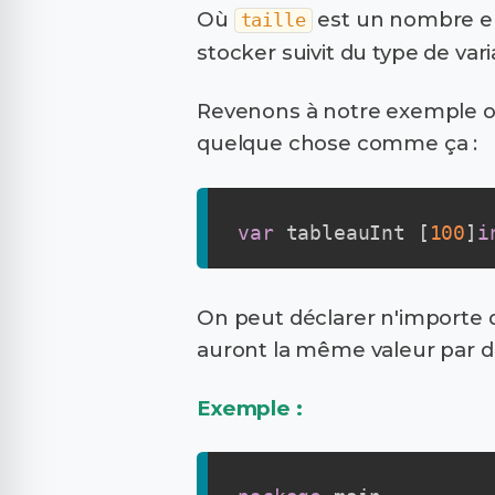
Où
est un nombre en
taille
stocker suivit du type de vari
Revenons à notre exemple où i
quelque chose comme ça :
var
 tableauInt 
[
100
]
i
On peut déclarer n'importe que
auront la même valeur par d
Exemple :