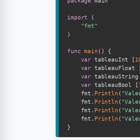
package
 main

import
(
"fmt"
)
func
main
(
)
{
var
 tableauInt 
[
1
var
 tableauFloat 
var
 tableauString
var
 tableauBool 
[
    fmt
.
Println
(
"Vale
    fmt
.
Println
(
"Vale
    fmt
.
Println
(
"Vale
    fmt
.
Println
(
"Vale
}