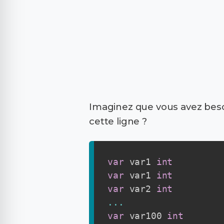
Imaginez que vous avez besoin
cette ligne ?
var
 var1 
int
var
 var1 
int
var
 var2 
int
...
var
 var100 
int