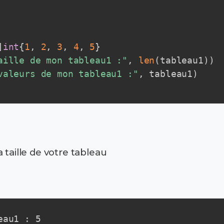
]
int
{
1
,
2
,
3
,
4
,
5
}
aille de mon tableau1 :"
,
len
(
tableau1
)
)
valeurs de mon tableau1 :"
,
 tableau1
)
 taille de votre tableau
au1 : 5
