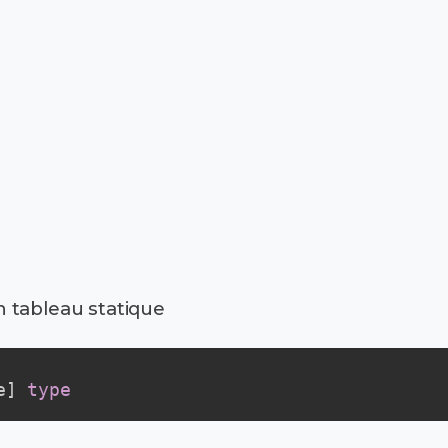
 tableau statique
e
]
type