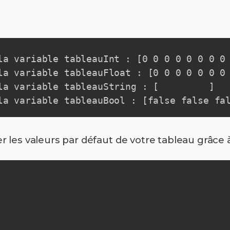
la variable tableauInt : [0 0 0 0 0 0 0 0 
la variable tableauFloat : [0 0 0 0 0 0 0 
la variable tableauString : [         ]

la variable tableauBool : [false false fa
 les valeurs par défaut de votre tableau grâce 