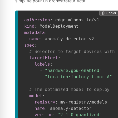
simplifié pour un orchestrateur fictif.
Copier
apiVersion
:
kind
:
metadata
:
name
:
 anomaly
-
detector
-
spec
:
# Selector to target devices with 
targetFleet
:
labels
:
-
"hardware:gpu-enabled"
-
"location:factory-floor-A"
# The optimized model to deploy
model
:
registry
:
 my
-
registry/models

name
:
 anomaly
-
detector

version
:
"2.1.0-quantized"