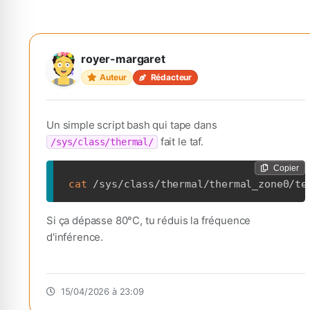
royer-margaret
Auteur
Rédacteur
Un simple script bash qui tape dans
fait le taf.
/sys/class/thermal/
Copier
cat
 /sys/class/thermal/thermal_zone0/te
Si ça dépasse 80°C, tu réduis la fréquence
d'inférence.
15/04/2026 à 23:09