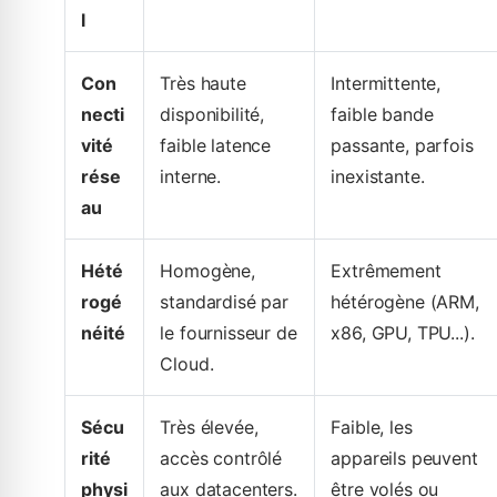
l
Con
Très haute
Intermittente,
necti
disponibilité,
faible bande
vité
faible latence
passante, parfois
rése
interne.
inexistante.
au
Hété
Homogène,
Extrêmement
rogé
standardisé par
hétérogène (ARM,
néité
le fournisseur de
x86, GPU, TPU...).
Cloud.
Sécu
Très élevée,
Faible, les
rité
accès contrôlé
appareils peuvent
physi
aux datacenters.
être volés ou