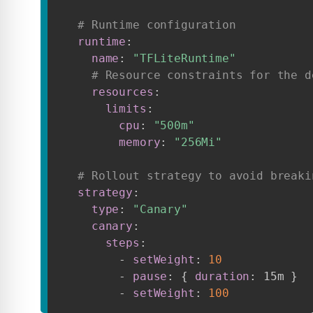
# Runtime configuration
runtime
:
name
:
"TFLiteRuntime"
# Resource constraints for the d
resources
:
limits
:
cpu
:
"500m"
memory
:
"256Mi"
# Rollout strategy to avoid breaki
strategy
:
type
:
"Canary"
canary
:
steps
:
-
setWeight
:
10
-
pause
:
{
duration
:
 15m 
}
-
setWeight
:
100