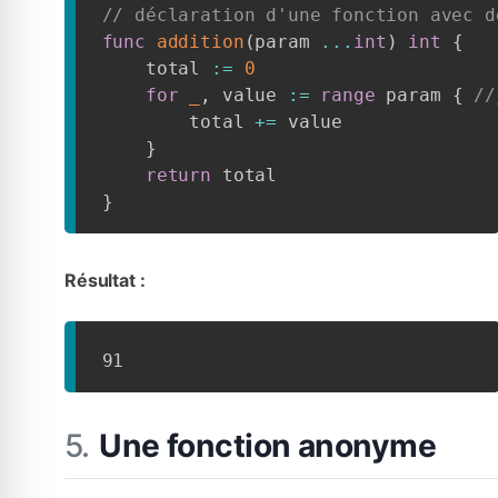
// déclaration d'une fonction avec d
func
addition
(
param 
...
int
)
int
{
    total 
:=
0
for
_
,
 value 
:=
range
 param 
{
//
        total 
+=
 value

}
return
}
Résultat :
91
Une fonction anonyme