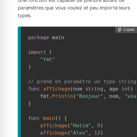
Une fonction est capable de prendre autant de
paramètres que vous voulez et peu importe leurs
types.
Copier
package
 main

import
(
"fmt"
)
// prend en paramètre un type string
func
affichage
(
nom 
string
,
 age 
int
)
    fmt
.
Println
(
"Bonjour"
,
 nom
,
"vou
}
func
main
(
)
{
affichage
(
"Hatim"
,
9
)
affichage
(
"Alex"
,
12
)