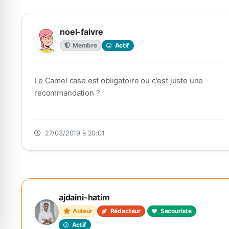
noel-faivre
Membre
Actif
Le Camel case est obligatoire ou c'est juste une
recommandation ?
27/03/2019 à 20:01
ajdaini-hatim
Auteur
Rédacteur
Secouriste
Actif