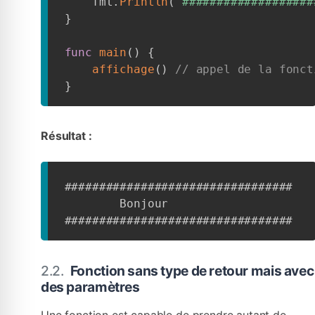
    fmt
.
Println
(
"###################
}
func
main
(
)
{
affichage
(
)
// appel de la fonct
}
Résultat :
#################################

        Bonjour

#################################
Fonction sans type de retour mais avec
des paramètres