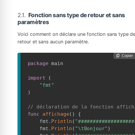
Fonction sans type de retour et sans
paramètres
Voici comment on déclare une fonction sans type d
retour et sans aucun paramètre.
Copier
package
 main

import
(
"fmt"
)
// déclaration de la fonction affich
func
affichage
(
)
{
    fmt
.
Println
(
"###################
    fmt
.
Println
(
"\tBonjour"
)