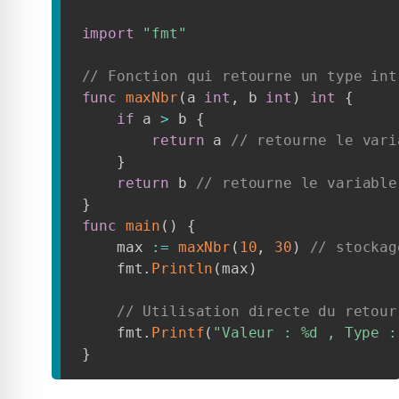
import
"fmt"
// Fonction qui retourne un type int
func
maxNbr
(
a 
int
,
 b 
int
)
int
{
if
 a 
>
 b 
{
return
 a 
// retourne le vari
}
return
 b 
// retourne le variable
}
func
main
(
)
{
    max 
:=
maxNbr
(
10
,
30
)
// stockag
    fmt
.
Println
(
max
)
// Utilisation directe du retour
    fmt
.
Printf
(
"Valeur : %d , Type :
}