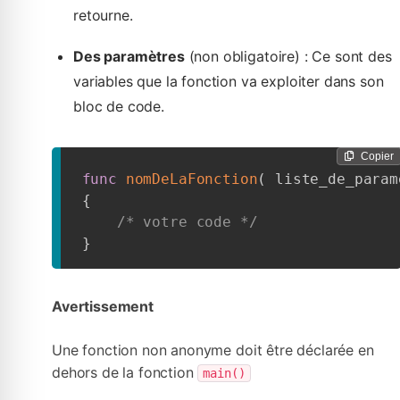
retourne.
Des paramètres
(non obligatoire) : Ce sont des
variables que la fonction va exploiter dans son
bloc de code.
Copier
func
nomDeLaFonction
(
 liste_de_param
{
/* votre code */
}
Avertissement
Une fonction non anonyme doit être déclarée en
dehors de la fonction
main()