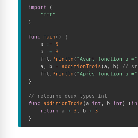
import
(
"fmt"
)
func
main
(
)
{
    a 
:=
5
    b 
:=
8
    fmt
.
Println
(
"Avant fonction a ="
    a
,
 b 
=
additionTrois
(
a
,
 b
)
// st
    fmt
.
Println
(
"Après fonction a ="
}
// retourne deux types int
func
additionTrois
(
a 
int
,
 b 
int
)
(
in
return
 a 
+
3
,
 b 
+
3
}