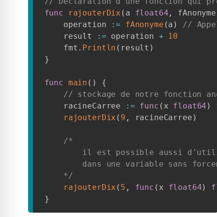
// Déclaration d'une fonction qui pr
func
rajouterDix
(
a 
float64
,
 fAnonyme
    operation 
:=
fAnonyme
(
a
)
// Appe
    result 
:=
 operation 
+
10
    fmt
.
Println
(
result
)
}
func
main
(
)
{
// stockage de notre fonction an
    racineCarree 
:=
func
(
x 
float64
)
rajouterDix
(
9
,
 racineCarree
)
/* 

        il est possible aussi d'util
        dans une variable sans force
    */
rajouterDix
(
5
,
func
(
x 
float64
)
f
}