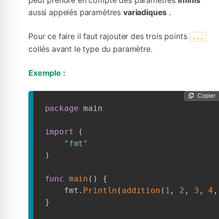
peut prendre en compte des paramètres
infinis
aussi appelés paramètres
variadiques
.
Pour ce faire il faut rajouter des trois points
...
collés avant le type du paramètre.
Exemple :
Copier
package
 main

import
(
"fmt"
)
func
main
(
)
{
    fmt
.
Println
(
addition
(
1
,
2
,
3
,
4
,
}