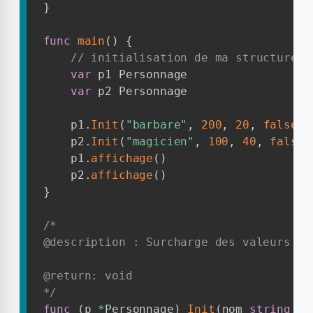
}
func
main
(
)
{
// initialisation de ma structure P
var
 p1 Personnage

var
 p2 Personnage

    p1
.
Init
(
"barbare"
,
200
,
20
,
false
,
    p2
.
Init
(
"magicien"
,
100
,
40
,
false
,
    p1
.
affichage
(
)
    p2
.
affichage
(
)
}
/*

@description : Surcharge des valeurs par
@return: void

*/
func
(
p 
*
Personnage
)
Init
(
nom 
string
,
 v