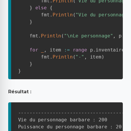
        fmt
.
Println
(
"Vie du personnage"
}
else
{
        fmt
.
Println
(
"Vie du personnage"
}
    fmt
.
Println
(
"\nLe personnage"
,
 p
.
no
for
_
,
 item 
:=
range
 p
.
inventaire 
{
        fmt
.
Println
(
"-"
,
 item
)
}
}
Résultat :
----------------------------------------
Vie du personnage barbare : 200

Puissance du personnage barbare : 20
