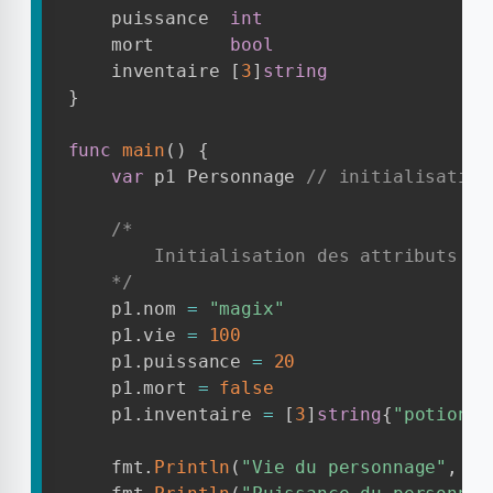
    puissance  
int
    mort       
bool
    inventaire 
[
3
]
string
}
func
main
(
)
{
var
 p1 Personnage 
// initialisation
/* 

        Initialisation des attributs de
    */
    p1
.
nom 
=
"magix"
    p1
.
vie 
=
100
    p1
.
puissance 
=
20
    p1
.
mort 
=
false
    p1
.
inventaire 
=
[
3
]
string
{
"potion"
,
    fmt
.
Println
(
"Vie du personnage"
,
 p1