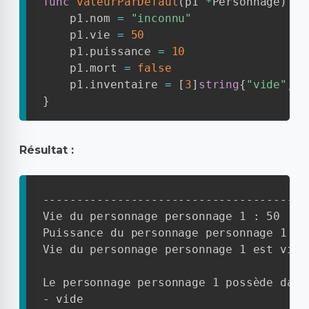
func
valeurParDefaut
(
p1 
*
Personnage
)
{
    p1
.
nom 
=
"inconnu"
    p1
.
vie 
=
50
    p1
.
puissance 
=
10
    p1
.
mort 
=
false
    p1
.
inventaire 
=
[
3
]
string
{
"vide"
,
"
}
Résultat :
----------------------------------------
Vie du personnage personnage 1 : 50

Puissance du personnage personnage 1 : 1
Vie du personnage personnage 1 est vivan
Le personnage personnage 1 possède dans
- vide
