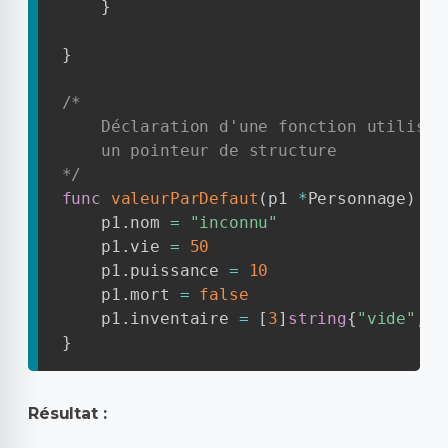
}
}
/*

    Déclaration d'une fonction utilisan
    un pointeur de structure

*/
func
valeurParDefaut
(
p1 
*
Personnage
)
{
    p1
.
nom 
=
"inconnu"
    p1
.
vie 
=
50
    p1
.
puissance 
=
10
    p1
.
mort 
=
false
    p1
.
inventaire 
=
[
3
]
string
{
"vide"
,
"
}
Résultat :