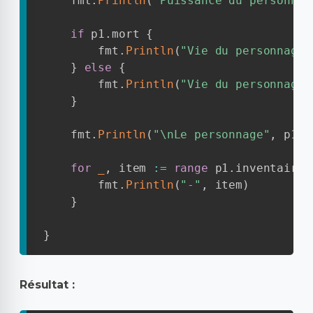
    fmt
.
Println
(
"Puissance du personnag
if
 p1
.
mort 
{
        fmt
.
Println
(
"Vie du personnage"
}
else
{
        fmt
.
Println
(
"Vie du personnage"
}
    fmt
.
Println
(
"\nLe personnage"
,
 p1
.
n
for
_
,
 item 
:=
range
 p1
.
inventaire 
        fmt
.
Println
(
"-"
,
 item
)
}
}
Résultat :