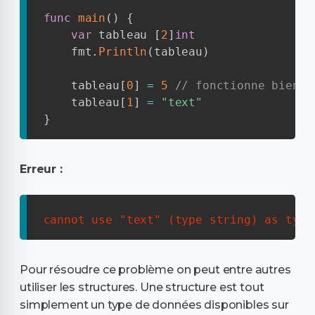
func
main
(
)
{
var
 tableau 
[
2
]
int
    fmt
.
Println
(
tableau
)
    tableau
[
0
]
=
5
// fonctionne bien c
    tableau
[
1
]
=
"text"
}
Erreur :
cannot use "text" (type string) as type
Pour résoudre ce problème on peut entre autres
utiliser les structures. Une structure est tout
simplement un type de données disponibles sur