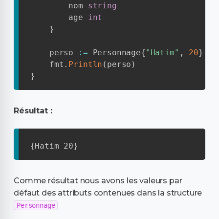
        nom 
string
        age 
int
}
    perso 
:=
 Personnage
{
"Hatim"
,
20
}
//
    fmt
.
Println
(
perso
)
}
Résultat :
{Hatim 20}
Comme résultat nous avons les valeurs par
défaut des attributs contenues dans la structure
Personnage