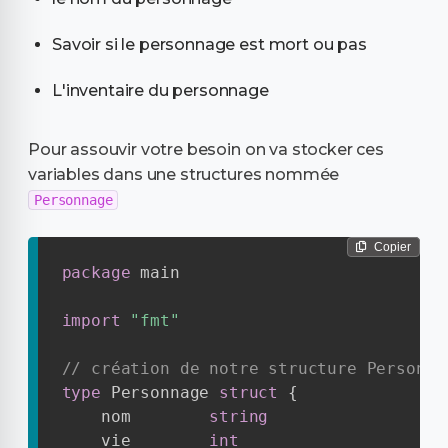
Savoir si le personnage est mort ou pas
L'inventaire du personnage
Pour assouvir votre besoin on va stocker ces
variables dans une structures nommée
Personnage
Copier
package
 main

import
"fmt"
// création de notre structure Personna
type
 Personnage 
struct
{
    nom        
string
    vie        
int