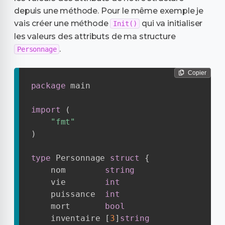
depuis une méthode. Pour le même exemple je
vais créer une méthode
qui va initialiser
Init()
les valeurs des attributs de ma structure
.
Personnage
Copier
package
 main

import
(
"fmt"
)
type
 Personnage 
struct
{
    nom        
string
    vie        
int
    puissance  
int
    mort       
bool
    inventaire 
[
3
]
string