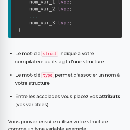
    nom_var_1 
type
;
    nom_var_2 
type
;
...
    nom_var_3 
type
;
}
Le mot-clé
indique à votre
struct
compilateur qu'il s'agit d'une structure
Le mot-clé
permet d'associer un nom à
type
votre structure
Entre les accolades vous placez vos
attributs
(vos variables)
Vous pouvez ensuite utiliser votre structure
comme un type variable, exemple :