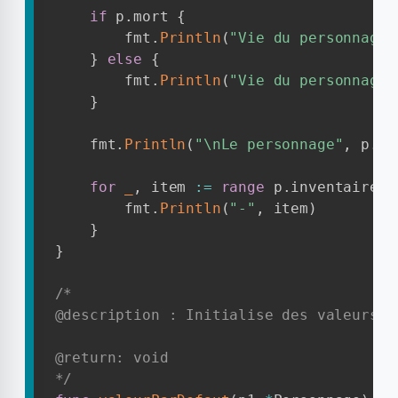
if
 p
.
mort 
{
        fmt
.
Println
(
"Vie du personnage"
}
else
{
        fmt
.
Println
(
"Vie du personnage"
}
    fmt
.
Println
(
"\nLe personnage"
,
 p
.
no
for
_
,
 item 
:=
range
 p
.
inventaire 
{
        fmt
.
Println
(
"-"
,
 item
)
}
}
/*

@description : Initialise des valeurs p
@return: void

*/