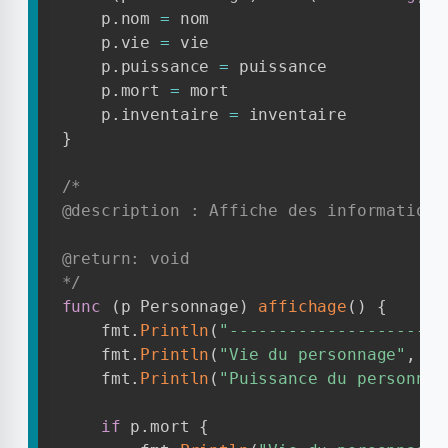
    p
.
nom 
=
 nom

    p
.
vie 
=
 vie

    p
.
puissance 
=
 puissance

    p
.
mort 
=
 mort

    p
.
inventaire 
=
}
/*

@description : Affiche des informations
@return: void

*/
func
(
p Personnage
)
affichage
(
)
{
    fmt
.
Println
(
"----------------------
    fmt
.
Println
(
"Vie du personnage"
,
 p
.
    fmt
.
Println
(
"Puissance du personnag
if
 p
.
mort 
{