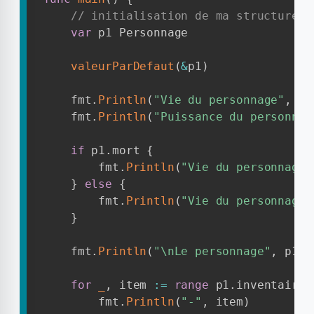
// initialisation de ma structure P
var
 p1 Personnage

valeurParDefaut
(
&
p1
)
    fmt
.
Println
(
"Vie du personnage"
,
 p1
    fmt
.
Println
(
"Puissance du personnag
if
 p1
.
mort 
{
        fmt
.
Println
(
"Vie du personnage"
}
else
{
        fmt
.
Println
(
"Vie du personnage"
}
    fmt
.
Println
(
"\nLe personnage"
,
 p1
.
n
for
_
,
 item 
:=
range
 p1
.
inventaire 
        fmt
.
Println
(
"-"
,
 item
)