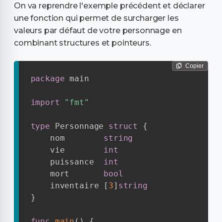
On va reprendre l'exemple précédent et déclarer
une fonction qui permet de surcharger les
valeurs par défaut de votre personnage en
combinant structures et pointeurs.
Copier
package
 main

import
"fmt"
type
 Personnage 
struct
{
    nom        
string
    vie        
int
    puissance  
int
    mort       
bool
    inventaire 
[
3
]
string
}
func
main
(
)
{