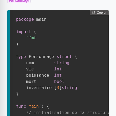
:
Personnage
Copier
package
 main

import
(
"fmt"
)
type
 Personnage 
struct
{
    nom        
string
    vie        
int
    puissance  
int
    mort       
bool
    inventaire 
[
3
]
string
}
func
main
(
)
{
// initialisation de ma structure P