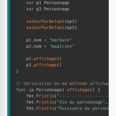
var
 p1 Personnage

var
 p2 Personnage

valeurParDefaut
(
&
p1
)
valeurParDefaut
(
&
p2
)
    p1
.
nom 
=
"barbare"
    p2
.
nom 
=
"magicien"
    p1
.
affichage
(
)
    p2
.
affichage
(
)
}
// déclaration de ma méthode affichage(
func
(
p Personnage
)
affichage
(
)
{
    fmt
.
Println
(
"----------------------
    fmt
.
Println
(
"Vie du personnage"
,
 p
.
    fmt
.
Println
(
"Puissance du personnag