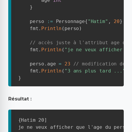
        age 
int
}
    perso 
:=
 Personnage
{
"Hatim"
,
20
}
    fmt
.
Println
(
perso
)
// accès juste à l'attribut age de 
    fmt
.
Println
(
"je ne veux afficher qu
    perso
.
age 
=
23
// modification de l
    fmt
.
Println
(
"3 ans plus tard ..."
,
 
}
Résultat :
{Hatim 20]

je ne veux afficher que l'age du personn