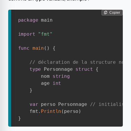
Copier
package
 main

import
"fmt"
func
main
(
)
{
// déclaration de la structure nomm
type
 Personnage 
struct
{
        nom 
string
        age 
int
}
var
 perso Personnage 
// initialisat
    fmt
.
Println
(
perso
)
}