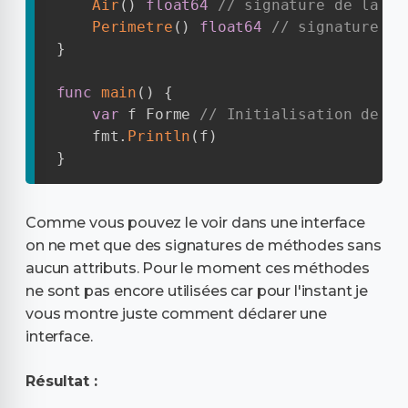
Air
(
)
float64
// signature de la mé
Perimetre
(
)
float64
// signature de
}
func
main
(
)
{
var
 f Forme 
// Initialisation de l'
    fmt
.
Println
(
f
)
}
Comme vous pouvez le voir dans une interface
on ne met que des signatures de méthodes sans
aucun attributs. Pour le moment ces méthodes
ne sont pas encore utilisées car pour l'instant je
vous montre juste comment déclarer une
interface.
Résultat :