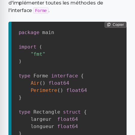
d'implémenter toutes les méthodes de
l'interface
.
Forme
Copier
package
 main

import
(
"fmt"
)
type
 Forme 
interface
{
Air
(
)
float64
Perimetre
(
)
float64
}
type
 Rectangle 
struct
{
	largeur  
float64
	longueur 
float64
}