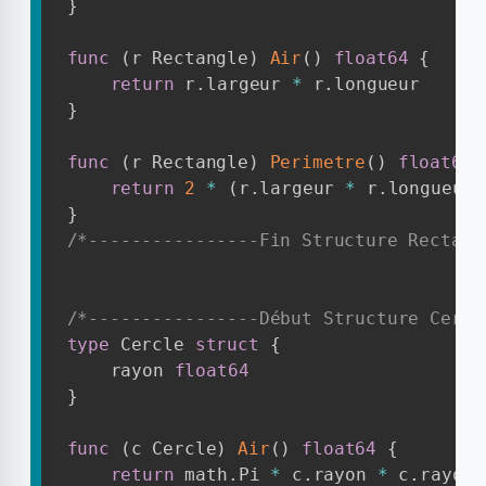
}
func
(
r Rectangle
)
Air
(
)
float64
{
return
 r
.
largeur 
*
 r
.
}
func
(
r Rectangle
)
Perimetre
(
)
float64
return
2
*
(
r
.
largeur 
*
 r
.
longueur
)
}
/*----------------Fin Structure Rectang
/*----------------Début Structure Cercl
type
 Cercle 
struct
{
	rayon 
float64
}
func
(
c Cercle
)
Air
(
)
float64
{
return
 math
.
Pi 
*
 c
.
rayon 
*
 c
.