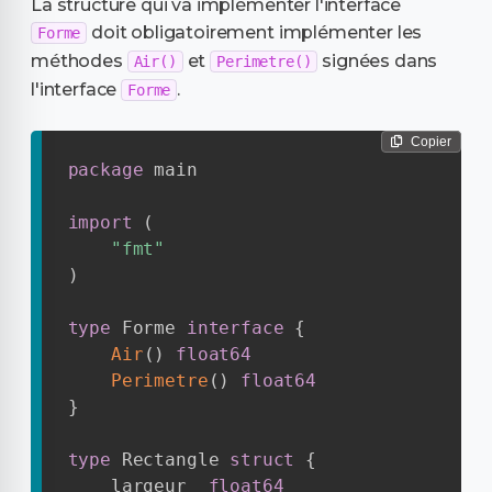
La structure qui va implémenter l'interface
doit obligatoirement implémenter les
Forme
méthodes
et
signées dans
Air()
Perimetre()
l'interface
.
Forme
Copier
package
 main

import
(
"fmt"
)
type
 Forme 
interface
{
Air
(
)
float64
Perimetre
(
)
float64
}
type
 Rectangle 
struct
{
    largeur  
float64