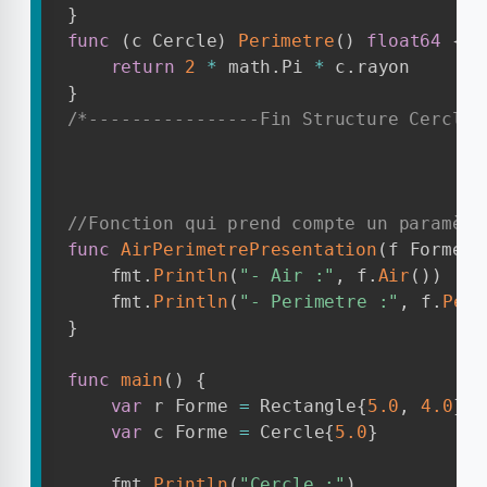
}
func
(
c Cercle
)
Perimetre
(
)
float64
{
return
2
*
 math
.
Pi 
*
 c
.
}
/*----------------Fin Structure Cercle-
//Fonction qui prend compte un paramètr
func
AirPerimetrePresentation
(
f Forme
)
	fmt
.
Println
(
"- Air :"
,
 f
.
Air
(
)
)
	fmt
.
Println
(
"- Perimetre :"
,
 f
.
Peri
}
func
main
(
)
{
var
 r Forme 
=
 Rectangle
{
5.0
,
4.0
}
var
 c Forme 
=
 Cercle
{
5.0
}
	fmt
.
Println
(
"Cercle :"
)