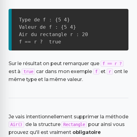
Type de f : {5 4}

Valeur de f : {5 4}

Air du rectangle r : 20

f == r ?  true
Sur le résultat on peut remarquer que
f == r ?
est à
car dans mon exemple
et
ont le
true
f
r
même type et la même valeur.
Je vais intentionnellement supprimer la méthode
de la structure
pour ainsi vous
Air()
Rectangle
prouvez qu'il est vraiment
obligatoire