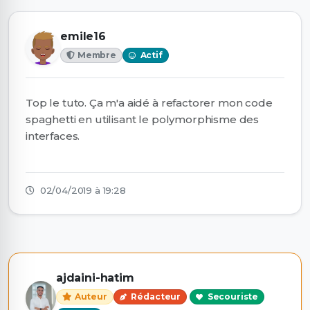
emile16
Membre
Actif
Top le tuto. Ça m'a aidé à refactorer mon code
spaghetti en utilisant le polymorphisme des
interfaces.
02/04/2019 à 19:28
ajdaini-hatim
Auteur
Rédacteur
Secouriste