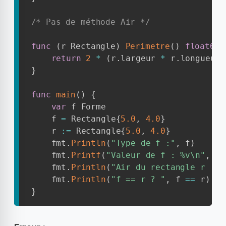
/* Pas de méthode Air */
func
(
r Rectangle
)
Perimetre
(
)
float64
return
2
*
(
r
.
largeur 
*
 r
.
longueur
)
}
func
main
(
)
{
var
 f Forme

	f 
=
 Rectangle
{
5.0
,
4.0
}
	r 
:=
 Rectangle
{
5.0
,
4.0
}
	fmt
.
Println
(
"Type de f :"
,
 f
)
	fmt
.
Printf
(
"Valeur de f : %v\n"
,
 f
)
	fmt
.
Println
(
"Air du rectangle r :"
,
	fmt
.
Println
(
"f == r ? "
,
 f 
==
 r
)
}