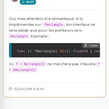
Actif
Oui, mais attention à la sémantique. Si tu
implémentes sur
, ton interface ne
*Rectangle
sera valide que pour les pointeurs vers
. Exemple :
Rectangle
Copier
func
(
r 
*
Rectangle
)
Air
(
)
float64
{
return
Ici,
ne marchera pas, il faudra
f = Rectangle{}
f
.
= &Rectangle{}
02/04/2019 à 12:54