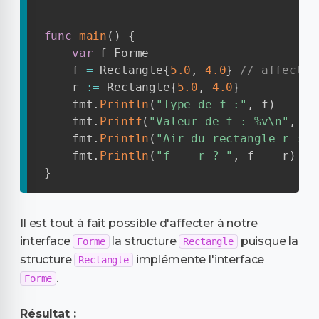
func
main
(
)
{
var
 f Forme

    f 
=
 Rectangle
{
5.0
,
4.0
}
// affectat
    r 
:=
 Rectangle
{
5.0
,
4.0
}
    fmt
.
Println
(
"Type de f :"
,
 f
)
    fmt
.
Printf
(
"Valeur de f : %v\n"
,
 f
)
    fmt
.
Println
(
"Air du rectangle r :"
,
    fmt
.
Println
(
"f == r ? "
,
 f 
==
 r
)
}
Il est tout à fait possible d'affecter à notre
interface
la structure
puisque la
Forme
Rectangle
structure
implémente l'interface
Rectangle
.
Forme
Résultat :