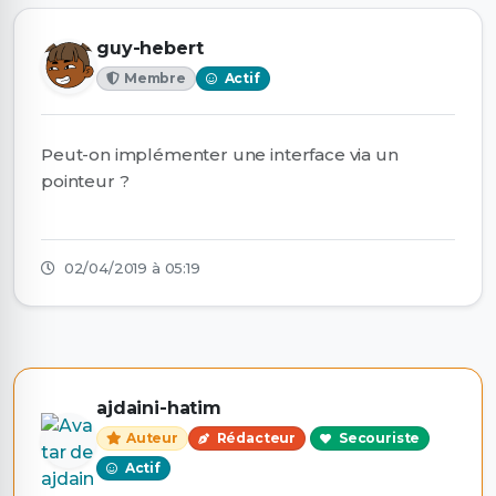
guy-hebert
Membre
Actif
Peut-on implémenter une interface via un
pointeur ?
02/04/2019 à 05:19
ajdaini-hatim
Auteur
Rédacteur
Secouriste
Actif