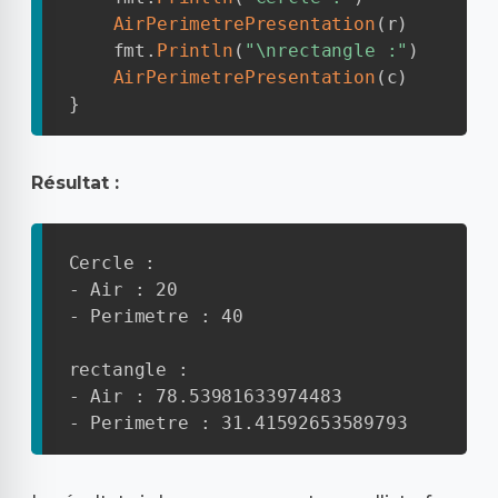
AirPerimetrePresentation
(
r
)
	fmt
.
Println
(
"\nrectangle :"
)
AirPerimetrePresentation
(
c
)
}
Résultat :
Cercle :

- Air : 20

- Perimetre : 40

rectangle :

- Air : 78.53981633974483

- Perimetre : 31.41592653589793