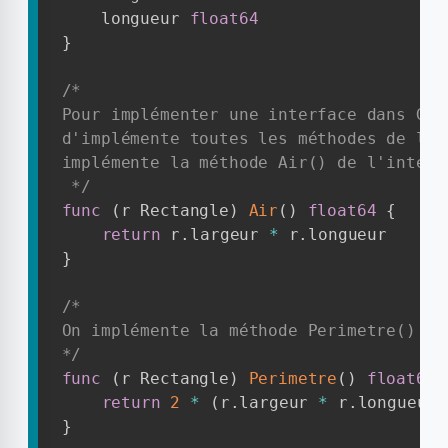
    longueur 
float64
}
/* 

Pour implémenter une interface dans Go, 
d'implémente toutes les méthodes de l'i
implémente la méthode Air() de l'interfa
 */
func
(
r Rectangle
)
Air
(
)
float64
{
return
 r
.
largeur 
*
 r
.
}
/*

On implémente la méthode Perimetre() de
*/
func
(
r Rectangle
)
Perimetre
(
)
float64
return
2
*
(
r
.
largeur 
*
 r
.
longueur
)
}