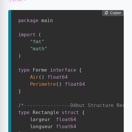
Copier
package
 main

import
(
"fmt"
"math"
)
type
 Forme 
interface
{
Air
(
)
float64
Perimetre
(
)
float64
}
/*----------------Début Structure Recta
type
 Rectangle 
struct
{
	largeur  
float64
	longueur 
float64