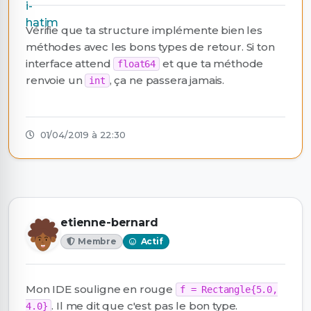
Vérifie que ta structure implémente bien les
méthodes avec les bons types de retour. Si ton
interface attend
et que ta méthode
float64
renvoie un
, ça ne passera jamais.
int
01/04/2019 à 22:30
etienne-bernard
Membre
Actif
Mon IDE souligne en rouge
f = Rectangle{5.0,
. Il me dit que c'est pas le bon type.
4.0}