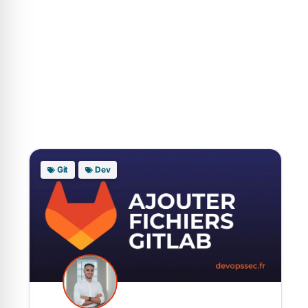
Git
Dev