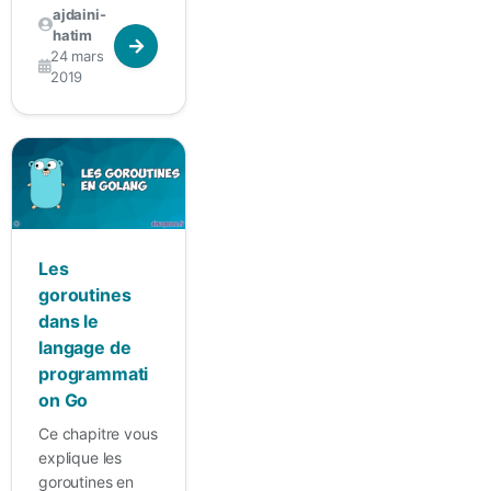
ajdaini-
hatim
24 mars
2019
Les
goroutines
dans le
langage de
programmati
on Go
Ce chapitre vous
explique les
goroutines en