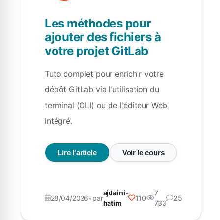
Les méthodes pour
ajouter des fichiers à
votre projet GitLab
Tuto complet pour enrichir votre
dépôt GitLab via l'utilisation du
terminal (CLI) ou de l'éditeur Web
intégré.
Lire l'article
Voir le cours
ajdaini-
7
28/04/2026
•
par
110
25
hatim
733