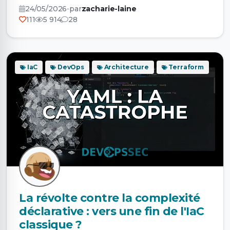
24/05/2026
•
par
zacharie-laine
111
5 914
28
IaC
DevOps
Architecture
Terraform
La révolte contre la complexité
déclarative : vers une fin de l'IaC
classique ?