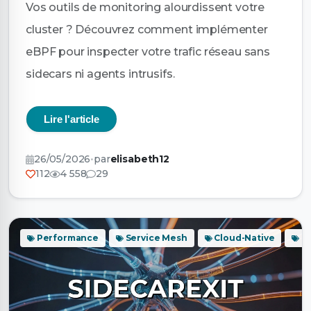
Vos outils de monitoring alourdissent votre
cluster ? Découvrez comment implémenter
eBPF pour inspecter votre trafic réseau sans
sidecars ni agents intrusifs.
Lire l'article
26/05/2026
•
par
elisabeth12
112
4 558
29
Performance
Service Mesh
Cloud-Native
g