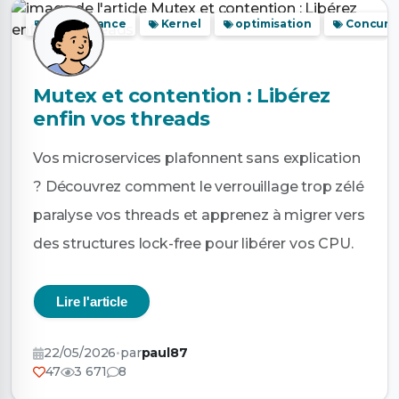
Performance
Kernel
optimisation
Concurr
Mutex et contention : Libérez
enfin vos threads
Vos microservices plafonnent sans explication
? Découvrez comment le verrouillage trop zélé
paralyse vos threads et apprenez à migrer vers
des structures lock-free pour libérer vos CPU.
Lire l'article
22/05/2026
•
par
paul87
47
3 671
8