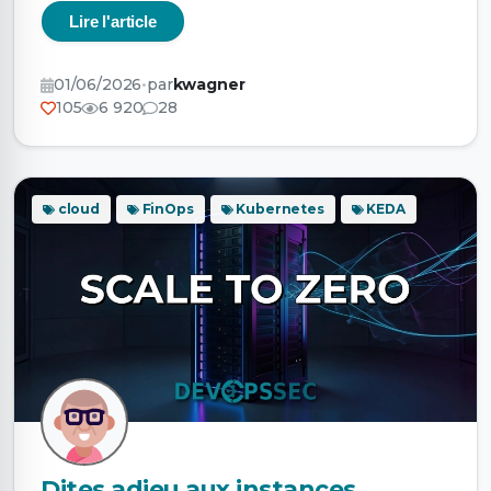
Lire l'article
01/06/2026
•
par
kwagner
105
6 920
28
cloud
FinOps
Kubernetes
KEDA
Dites adieu aux instances