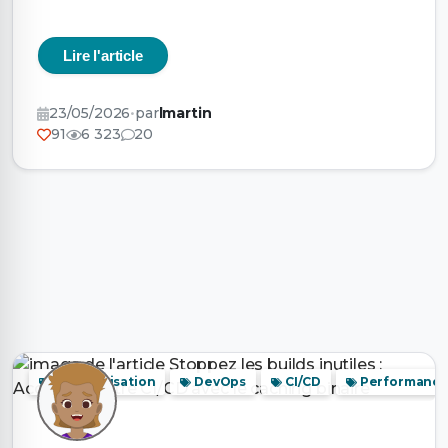
Lire l'article
23/05/2026
•
par
lmartin
91
6 323
20
automatisation
DevOps
CI/CD
Performanc