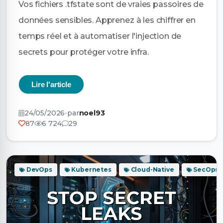
Vos fichiers .tfstate sont de vraies passoires de
données sensibles. Apprenez à les chiffrer en
temps réel et à automatiser l'injection de
secrets pour protéger votre infra.
Lire l'article
24/05/2026
•
par
noel93
87
6 724
29
DevOps
Kubernetes
Cloud-Native
SecOps