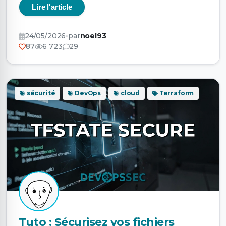
Lire l'article
24/05/2026
•
par
noel93
87
6 723
29
sécurité
DevOps
cloud
Terraform
Tuto : Sécurisez vos fichiers