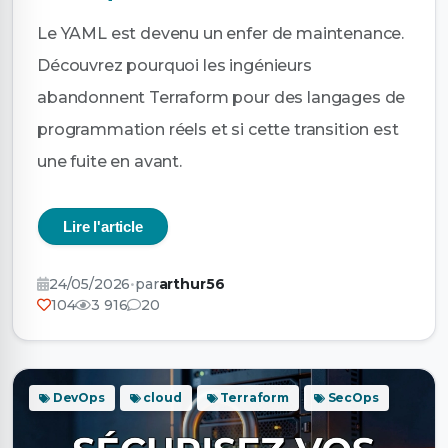
Le YAML est devenu un enfer de maintenance.
Découvrez pourquoi les ingénieurs
abandonnent Terraform pour des langages de
programmation réels et si cette transition est
une fuite en avant.
Lire l'article
24/05/2026
•
par
arthur56
104
3 916
20
DevOps
cloud
Terraform
SecOps