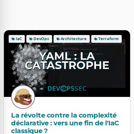
IaC
DevOps
Architecture
Terraform
La révolte contre la complexité
déclarative : vers une fin de l'IaC
classique ?