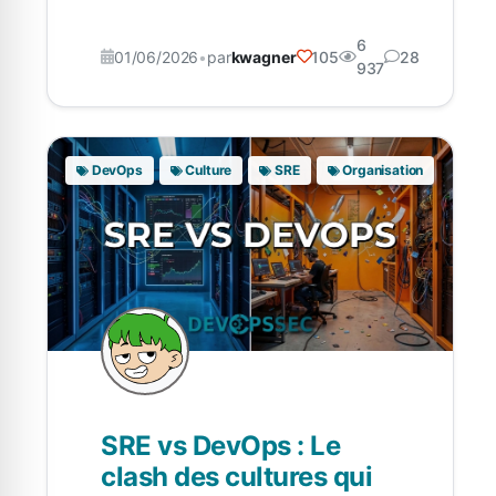
6
01/06/2026
•
par
kwagner
105
28
937
DevOps
Culture
SRE
Organisation
SRE vs DevOps : Le
clash des cultures qui