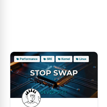
Performance
SRE
Kernel
Linux