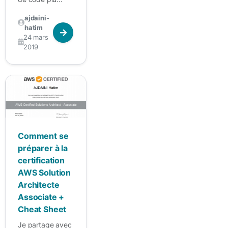
ajdaini-
hatim
24 mars
2019
Comment se
préparer à la
certification
AWS Solution
Architecte
Associate +
Cheat Sheet
Je partage avec