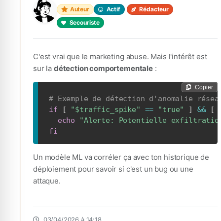
Auteur
Actif
Rédacteur
Secouriste
C'est vrai que le marketing abuse. Mais l'intérêt est
sur la
détection comportementale
:
Copier
# Exemple de détection d'anomalie résea
if
[
"
$traffic_spike
"
==
"true"
]
&&
[
echo
"Alerte: Potentielle exfiltratio
fi
Un modèle ML va corréler ça avec ton historique de
déploiement pour savoir si c'est un bug ou une
attaque.
03/04/2026 à 14:18