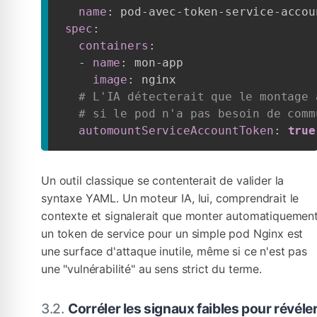
name
:
 pod
-
avec
-
token
-
service
-
spec
:
containers
:
-
name
:
 mon
-
app

image
:
 nginx

# L'IA détecterait que le montage 
# si le pod n'a pas besoin de comm
automountServiceAccountToken
:
true
Un outil classique se contenterait de valider la
syntaxe YAML. Un moteur IA, lui, comprendrait le
contexte et signalerait que monter automatiquemen
un token de service pour un simple pod Nginx est
une surface d'attaque inutile, même si ce n'est pas
une "vulnérabilité" au sens strict du terme.
Corréler les signaux faibles pour révéle