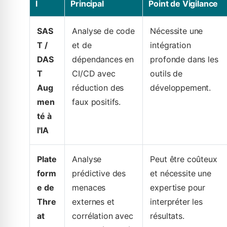
l
Principal
Point de Vigilance
SAS
Analyse de code
Nécessite une
T /
et de
intégration
DAS
dépendances en
profonde dans les
T
CI/CD avec
outils de
Aug
réduction des
développement.
men
faux positifs.
té à
l'IA
Plate
Analyse
Peut être coûteux
form
prédictive des
et nécessite une
e de
menaces
expertise pour
Thre
externes et
interpréter les
at
corrélation avec
résultats.