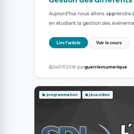
Aujourd'hui, nous allons apprendre 
en étudiant la gestion des événeme
Lire l'article
Voir le cours
24/07/2019
•
par
guerriernumerique
programmation
jeux video