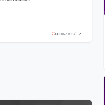
68
42 822
12