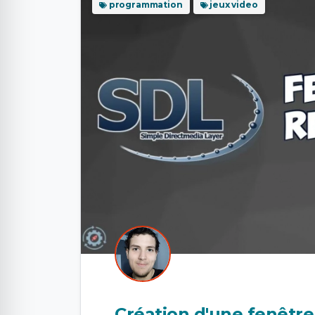
programmation
jeux video
Création d'une fenêtre