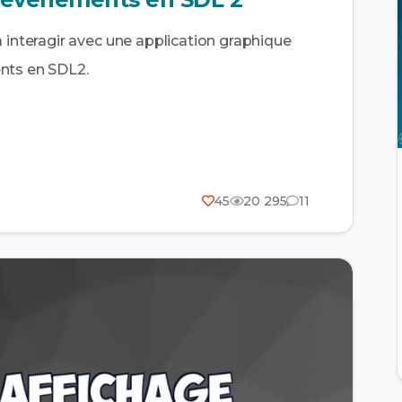
à interagir avec une application graphique
nts en SDL2.
45
20 295
11