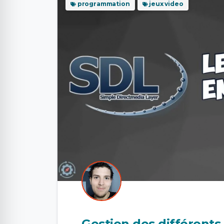
programmation
jeux video
Gestion des différent