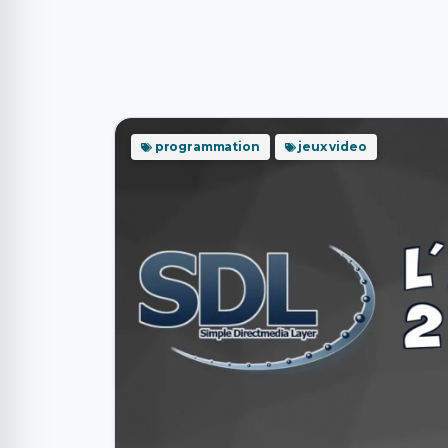
programmation
jeux video