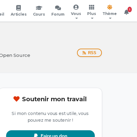
1
Vous
Plus
Thème
il
Articles
Cours
Forum
RSS
s Open Source
Soutenir mon travail
Si mon contenu vous est utile, vous
pouvez me soutenir !
Faire un don